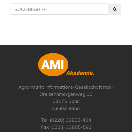
Agrarmarkt Informations-Gesellschaft mbH
Dreizehnmorgenweg 10
53175 Bonn
Deutschland
Tel. (0228) 33805-404
Fax (0228) 33805-592