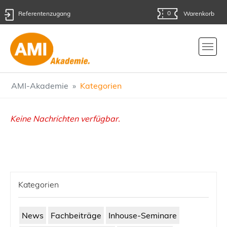
0
Referentenzugang
Warenkorb
Skip to main content
You are here:
AMI-Akademie
Kategorien
Keine Nachrichten verfügbar.
Kategorien
News
Fachbeiträge
Inhouse-Seminare