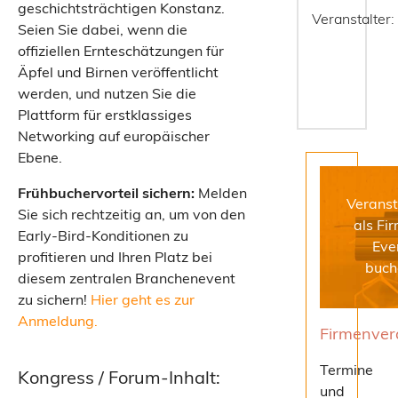
agieren
geschichtsträchtigen Konstanz.
Veranstalter:
und
Seien Sie dabei, wenn die
nicht
offiziellen Ernteschätzungen für
nur
reagieren.
Äpfel und Birnen veröffentlicht
werden, und nutzen Sie die
MEHR
Plattform für erstklassiges
Networking auf europäischer
Ebene.
Frühbuchervorteil sichern:
Melden
Veranst
Sie sich rechtzeitig an, um von den
als Fi
Early-Bird-Konditionen zu
Eve
profitieren und Ihren Platz bei
buch
diesem zentralen Branchenevent
zu sichern!
Hier geht es zur
Anmeldung
.
Firmenver
Termine
Kongress / Forum-Inhalt:
und