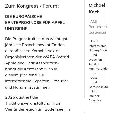
Michael
Zum Kongress / Forum:
Koch
DIE EUROPÄISCHE
AMI-
ERNTEPROGNOSE FÜR APFEL
Bereichsleiter
UND BIRNE.
Gartenbau
Die Prognosfruit ist das wichtigste
Mich
jährliche Branchenevent für den
interessieren
europäischen Kernobstsektor.
Hintergründe
und
Organisiert von der WAPA (World
Ursachen
Apple and Pear Association)
bei den
bringt die Konferenz auch in
Marktveränderun
im
diesem Jahr rund 300
Obst-
internationale Experten, Erzeuger
und
und Händler zusammen.
Gemüsesektor.
Mit
meiner
2026 gastiert die
Expertise
Traditionsveranstaltung in der
können
Vierländerregion am Bodensee, im
Marktpartner