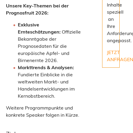
Inhalte
Unsere Key-Themen bei der
speziell
Prognosfruit 2026:
an
Exklusive
Ihre
Ernteschätzungen:
Offizielle
Anforderun
Bekanntgabe der
angepasst.
Prognosedaten für die
JETZT
europäische Apfel- und
ANFRAGE
Birnenernte 2026.
Markttrends & Analysen:
Fundierte Einblicke in die
weltweiten Markt- und
Handelsentwicklungen im
Kernobstbereich.
Weitere Programmpunkte und
konkrete Speaker folgen in Kürze.