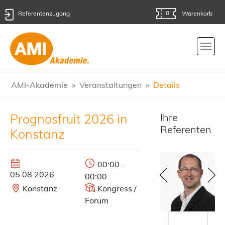
0
Referentenzugang
Warenkorb
Skip to main content
You are here:
AMI-Akademie
Veranstaltungen
Details
Prognosfruit 2026 in
Ihre
Referenten
Konstanz
00:00 -
05.08.2026
00:00
Konstanz
Kongress /
Forum