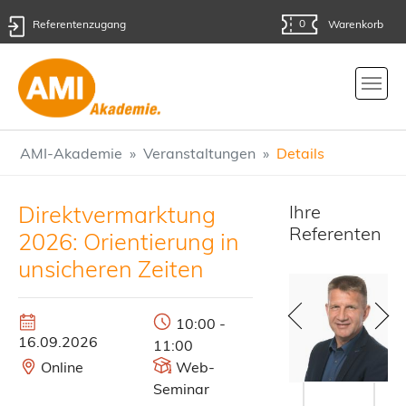
0
Referentenzugang
Warenkorb
Skip to main content
You are here:
AMI-Akademie
Veranstaltungen
Details
Direktvermarktung
Ihre
Referenten
2026: Orientierung in
unsicheren Zeiten
10:00 -
16.09.2026
11:00
Online
Web-
Seminar