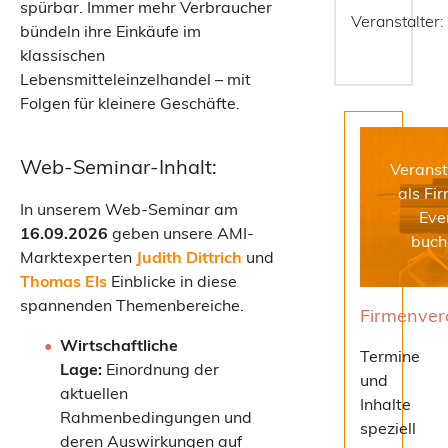
engagiert
spürbar. Immer mehr Verbraucher
Veranstalter:
und mit
bündeln ihre Einkäufe im
dem
klassischen
Herzblut
eines
Lebensmitteleinzelhandel – mit
Marktexperten.
Folgen für kleinere Geschäfte.
MEHR
Web-Seminar-Inhalt:
Veranst
als Fi
In unserem Web-Seminar am
Eve
16.09.2026
geben unsere AMI-
buch
Marktexperten
Judith Dittrich
und
Thomas Els
Einblicke in diese
spannenden Themenbereiche.
Firmenver
Wirtschaftliche
Termine
Lage:
Einordnung der
und
aktuellen
Inhalte
Rahmenbedingungen und
speziell
deren Auswirkungen auf