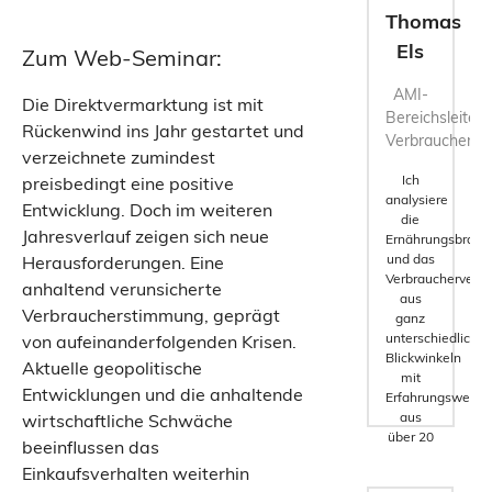
Thomas
Els
Zum Web-Seminar:
AMI-
Die Direktvermarktung ist mit
Bereichsleiter
Rückenwind ins Jahr gestartet und
Verbraucherfo
verzeichnete zumindest
Ich
preisbedingt eine positive
analysiere
Entwicklung. Doch im weiteren
die
Jahresverlauf zeigen sich neue
Ernährungsbranc
und das
Herausforderungen. Eine
Verbraucherverha
anhaltend verunsicherte
aus
Verbraucherstimmung, geprägt
ganz
unterschiedliche
von aufeinanderfolgenden Krisen.
Blickwinkeln
Aktuelle geopolitische
mit
Entwicklungen und die anhaltende
Erfahrungswerte
aus
wirtschaftliche Schwäche
über 20
beeinflussen das
Jahren.
Einkaufsverhalten weiterhin
Fokussiert,