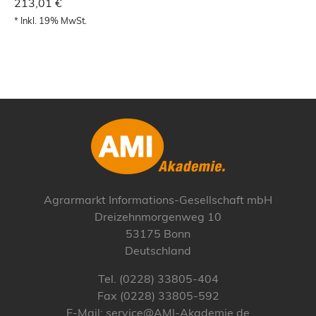
213,01 €
* Inkl. 19% MwSt.
Agrarmarkt Informations-Gesellschaft mbH
Dreizehnmorgenweg 10
53175 Bonn
Deutschland
Tel. (0228) 33805-404
Fax (0228) 33805-592
E-Mail: service@AMI-Akademie.de