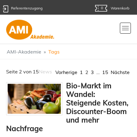
0
Referentenzugang
Warenkorb
Skip to main content
You are here:
AMI-Akademie
Tags
Seite 2 von 15
News
Vorherige
1
2
3
…
15
Nächste
Bio-Markt im
Wandel:
Steigende Kosten,
Discounter-Boom
und mehr
Nachfrage